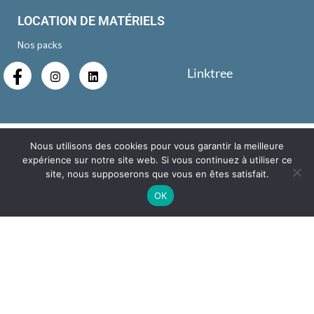
LOCATION DE MATÉRIELS
Nos packs
Linktree
Nous utilisons des cookies pour vous garantir la meilleure
expérience sur notre site web. Si vous continuez à utiliser ce
site, nous supposerons que vous en êtes satisfait.
OK
Mentions légales
Copyright © 2026 AMB Event | Created by
Orora
| Tous droits
réservés