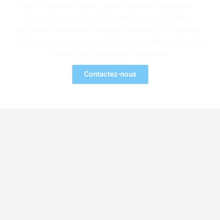
cœur du vignoble nantais, pensée pour les entreprises en
quête de convivialité et de cohésion d’équipe. Entre
découverte du territoire, moments de partage et ambiance
chaleureuse, cette activité offre une parenthèse originale
hors du cadre habituel de l’entreprise.
Contactez-nous