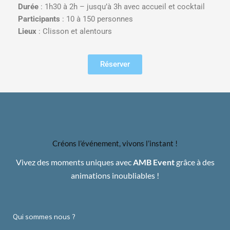
Durée
: 1h30 à 2h – jusqu’à 3h avec accueil et cocktail
Participants
: 10 à 150 personnes
Lieux
: Clisson et alentours
Réserver
Créons l’événement, vivons l’instant !
Vivez des moments uniques avec
AMB Event
grâce à des
animations inoubliables !
Qui sommes nous ?