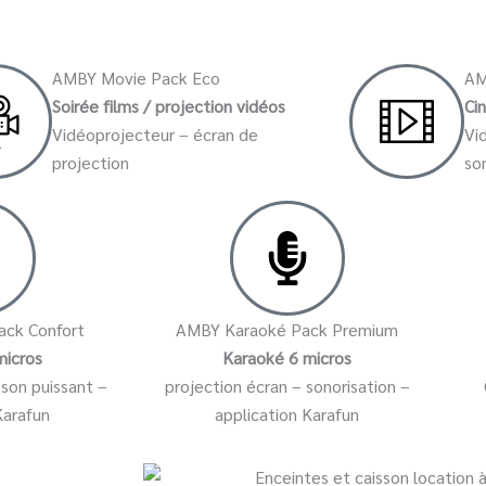
AMBY Movie Pack Eco
AM
Soirée films / projection vidéos
Ci
Vidéoprojecteur – écran de
Vi
projection
so
ck Confort
AMBY Karaoké Pack Premium
micros
Karaoké 6 micros
 son puissant –
projection écran – sonorisation –
Karafun
application Karafun