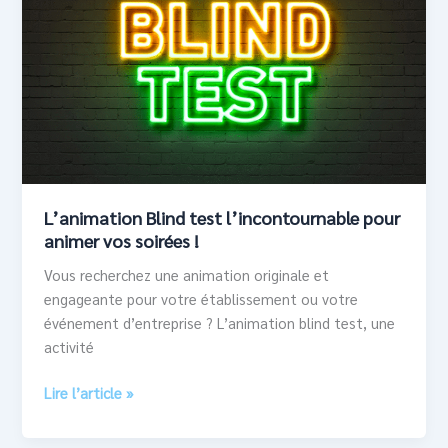
test
l’incontournable
pour
animer
vos
soirées
!
L’animation Blind test l’incontournable pour
animer vos soirées !
Vous recherchez une animation originale et
engageante pour votre établissement ou votre
événement d’entreprise ? L’animation blind test, une
activité
Lire l’article »