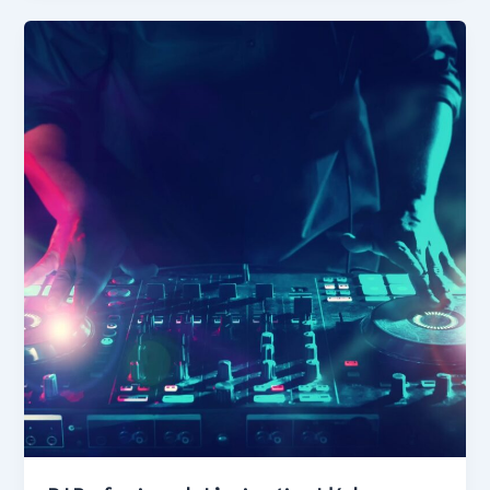
DJ
Professionnel
:
L’animation
Idéale
pour
Vos
Événements